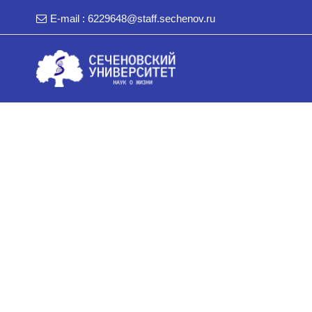
E-mail :
6229648@staff.sechenov.ru
Перейти к основному содержанию